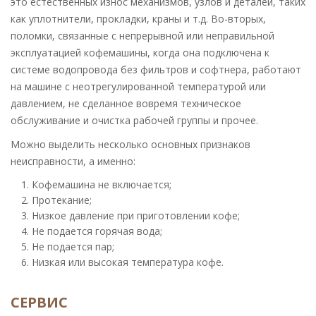
это естественных износ механизмов, узлов и деталей, таких
бункера воды, манжета
как уплотнители, прокладки, краны и т.д. Во-вторых,
кофемашины
поломки, связанные с непрерывной или неправильной
Замена трубок высокого
640 - 1440
эксплуатацией кофемашины, когда она подключена к
давления кофемашины
системе водопровода без фильтров и софтнера, работают
на машине с неотрегулированной температурой или
Замена коннекторов
360 - 960
давлением, не сделанное вовремя техническое
гидросистемы
обслуживание и очистка рабочей группы и прочее.
кофемашины
Можно выделить несколько основных признаков
Ремонт или замена
640 - 1440
неисправности, а именно:
мультиклапана
кофемашины
Кофемашина не включается;
Протекание;
Ремонт или замена
640 - 1440
Низкое давление при приготовлении кофе;
электромагнитного
Не подается горячая вода;
клапана кофемашины
Не подается пар;
Низкая или высокая температура кофе.
Ремонт или замена
640 - 1440
дренажного клапана
СЕРВИС
кофемашины