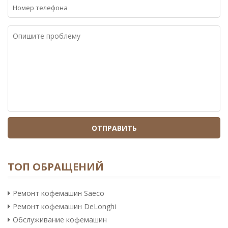
система
системы кофемашины
Замена уплотнителей
360 - 960
молочной системы
кофемашины
Ремонт или замена
360 - 960
капучинатора,
молочника кофемашины
Ремонт или замена
360 - 960
корпусных частей
капучинатора,
молочника кофемашины
Чистка шоколадника
360 - 960
ТОП ОБРАЩЕНИЙ
кофемашины
Ремонт кофемашин Saeco
Ремонт шоколадника
360 - 960
кофемашины
Ремонт кофемашин DeLonghi
Обслуживание кофемашин