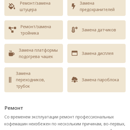
Ремонт/замена
Замена
Чистка диспенсера -
360 - 960
штуцера
предохранителей
носика подачи кофе
Ремонт/замена
Чистка дренажного
360 - 960
Замена датчиков
тройника
канала кофемашины
Дезинсекция кофейного
640 - 1440
Замена платформы
аппарата
Замена дисплея
подогрева чашек
Дезинфекция кофейного
640 - 1440
аппарата
Замена
переходников,
Замена пароблока
Гидроститема
Замена фильтра воды
360 - 960
трубок
кофемашины
Замена уплотнителей
640 - 1440
Ремонт
гидросистемы
кофемашины
Со временем эксплуатации ремонт профессиональных
кофемашин неизбежен по нескольким причинам, во-первых,
Замена уплотнителя
360 - 960