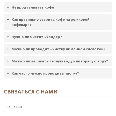
Ремонт или замена
360 - 960
бункера воды
Не продавливает кофе
кофемашины
Как правильно сварить кофе на рожковой
Ремонт или замена
360 - 960
кофеварке
бункера отходов
кофемашины
Нужно ли чистить холдер?
Ремонт или замена
360 - 960
Можно ли проводить чистку лимонной кислотой?
бункера кофе
кофемашины
Можно ли заливать тёплую воду или горячую воду?
Ремонт или замена
360 - 960
каплесборника, поддона
Как часто нужно проводить чистку?
кофемашины
Ремонт или замена
360 - 960
СВЯЗАТЬСЯ С НАМИ
диспенсера
кофемашины
Молочная
Чистка молочной
360 - 960