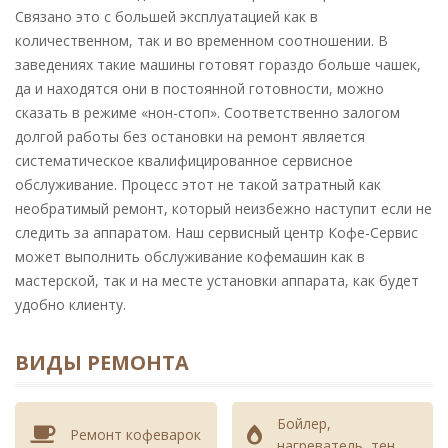
гарантированная цена для любой
Связано это с большей эксплуатацией как в
кофемашины - 1560 руб.
количественном, так и во временном соотношении. В
заведениях такие машины готовят гораздо больше чашек,
да и находятся они в постоянной готовности, можно
Комплексное
Чистка гидросистемы
640 - 1440
обслуживание
кофемашины
сказать в режиме «нон-стоп». Соответственно залогом
(максимальный
долгой работы без остановки на ремонт является
комплекс)
систематическое квалифицированное сервисное
обслуживание. Процесс этот не такой затратный как
Чистка диспенсера
360 - 960
необратимый ремонт, который неизбежно наступит если не
(носика выдачи кофе)
следить за аппаратом. Наш сервисный центр Кофе-Сервис
кофемашины
может выполнить обслуживание кофемашин как в
Чистка дозаторной
480 - 1280
мастерской, так и на месте установки аппарата, как будет
системы кофемашины
удобно клиенту.
Чистка дренажного
360 - 960
ВИДЫ РЕМОНТА
канала кофемашины
Чистка и смазка
640 - 1440
заварного блока
Бойлер,
Ремонт кофеварок
кофемашины
нагреватель, тен