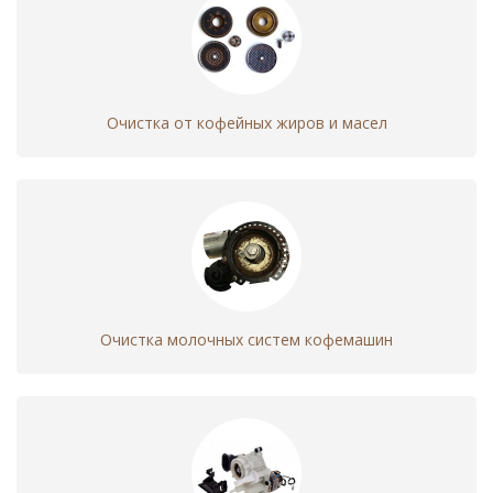
Замена уплотнителей
360 - 960
кофемашины
Смазка заварногно
360 - 960
Очистка от кофейных жиров и масел
механизма кофемашины
Обслуживание
640 - 1440
заварного механизма
кофемашины
Замена частей
360 - 960
заварного механизма
кофемашины
Очистка молочных систем кофемашин
Редуктор
Чистка редуктора
480 - 1280
кофемашины
Ремонт или замена
480 - 1280
двигателя кофемашины