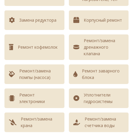
Чистка кофемолки
360 - 960
кофемашины
Замена редуктора
Корпусный ремонт
Чистка от кофейных
360 - 960
жиров кофемашины
Ремонт/замена
Настройка помола и доз
640 - 1440
Ремонт кофемолок
дренажного
кофемашины
клапана
Профилактика
360 - 960
Ремонт/замена
редуктора кофемашины
Ремонт заварного
помпы (насоса)
блока
Замена уплотнителей
640 - 1440
гидросистемы
Ремонт
Уплотнители
кофемашины
электроники
гидросистемы
4120 -
10720
Ремонт/замена
Ремонт/замена
крана
счетчика воды
При заказе максимального комплекса