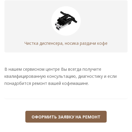
силовой платы
кофемашины
Ремонт или замена
960 - 5200
модуля управления
кофемашины
Чистка диспенсера, носика раздачи кофе
Ремонт или замена
960 - 1960
проводки кофемашины
Ремонт или замена
960 - 1960
счетчика кофемашины
В нашем сервисном центре Вы всегда получите
квалифицированную консультацию, диагностику и если
Прошивка модуля
960 - 5200
понадобится ремонт вашей кофемашине.
управления
кофемашины
Корпусной
Ремонт или замена
480 - 1280
ремонт
корпусных частей
ОФОРМИТЬ ЗАЯВКУ НА РЕМОНТ
кофемашины