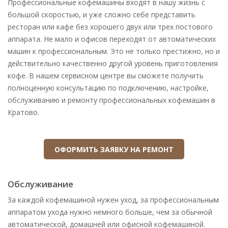
Профессиональные кофемашины входят в нашу жизнь с
крупногабаритной
большой скоростью, и уже сложно себе представить
техники
ресторан или кафе без хорошего двух или трех постового
Доставка по 20
800
аппарата. Не мало и офисов переходят от автоматических
километровой зоне
машин к профессиональным. Это не только престижно, но и
действительно качественно другой уровень приготовления
кофе. В нашем сервисном центре вы сможете получить
Комплексное
Чистка гидросистемы
640 - 1440
полноценную консультацию по подключению, настройке,
обслуживание
кофемашины (не
обслуживанию и ремонту профессиональных кофемашин в
(минимальный
механическая)
комплекс)
Кратово.
Чистка от кофейных
640 - 1440
жиров кофемашины
ОФОРМИТЬ ЗАЯВКУ НА РЕМОНТ
Настройка помола и доз
640 - 1440
кофемашины
Обслуживание
1920 - 4320
За каждой кофемашиной нужен уход, за профессиональным
аппаратом ухода нужно немного больше, чем за обычной
При заказе минимального комплекса
автоматической, домашней или офисной кофемашиной.