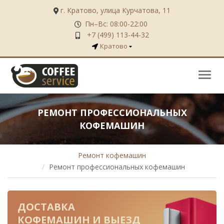
г. Кратово, улица Курчатова, 11
Пн–Вс: 08:00-22:00
+7 (499) 113-44-32
Кратово
Нави
РЕМОНТ ПРОФЕССИОНАЛЬНЫХ
КОФЕМАШИН
Ремонт кофемашин
Ремонт профессиональных кофемашин
ДОСТАВКА
КОФЕМАШИН
И ВЫЕЗД