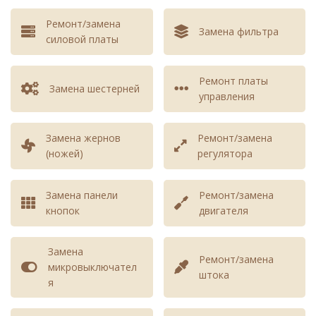
гарантированная цена для для любой
Ремонт/замена
кофемашины - 5200 руб.
Замена фильтра
силовой платы
Чистка
Чистка от накипи
640 - 1440
кофемашины
Ремонт платы
Замена шестерней
управления
Чистка от кофейных
360 - 960
жиров кофемашины
Замена жернов
Ремонт/замена
Чистка молочной
360 - 960
(ножей)
регулятора
системы кофемашины
Чистка и смазка
640 - 1440
Замена панели
Ремонт/замена
заварного блока
кнопок
двигателя
кофемашины
Замена
Чистка кофемолки
480 - 1280
Ремонт/замена
микровыключател
кофемашины
штока
я
Чистка дозаторной
480 - 1280
системы кофемашины