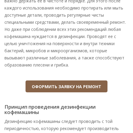
важно держать ее в чистоте и порядке. Для этого после
Доставка по 20
800
каждого использования необходимо протирать или мыть
километровой зоне
доступные детали, проводить регулярные чисты
специальными средствами, делать своевременный ремонт.
Дезинфекция кофейного аппарата
640 - 1440
Но даже при соблюдении всех этих рекомендаций любая
кофемашина нуждается в дезинфекции. Проводят ее с
целью уничтожения на поверхности и внутри техники
бактерий, микробов и микроорганизмов, которые
вызывают различные заболевания, а также способствуют
образованию плесени и грибка.
ОФОРМИТЬ ЗАЯВКУ НА РЕМОНТ
Принцип проведения дезинфекции
кофемашины
Дезинфекцию кофемашины следует проводить с той
периодичностью, которую рекомендует производитель