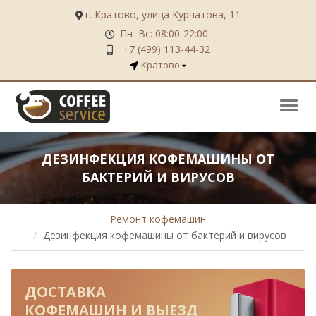
г. Кратово, улица Курчатова, 11
Пн–Вс: 08:00-22:00
+7 (499) 113-44-32
Кратово
Нави
ДЕЗИНФЕКЦИЯ КОФЕМАШИНЫ ОТ
БАКТЕРИЙ И ВИРУСОВ
Ремонт кофемашин
Дезинфекция кофемашины от бактерий и вирусов
ДОСТАВКА
КОФЕМАШИН
И ВЫЕЗД